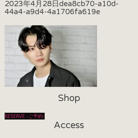
2023年4月28日
dea8cb70-a10d-
44a4-a9d4-4a1706fa619e
Shop
RESERVE -ご予約-
Access