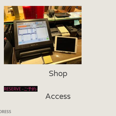
Shop
RESERVE -ご予約-
Access
DRESS